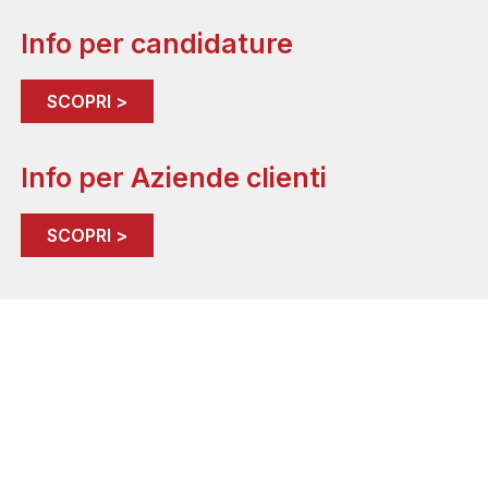
Info per candidature
SCOPRI >
Info per Aziende clienti
SCOPRI >
RADAR CONSULTING ITALIA SRL
Società autorizzata dal Ministero del Lavoro e PS. Prot.
39/0001565/MA004.A003 – Sez. IV
MILANO • ROMA • PESCARA • NAPOLI